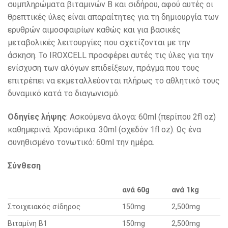
συμπληρώματα βιταμινών Β και σιδήρου, αφού αυτές οι
θρεπτικές ύλες είναι απαραίτητες για τη δημιουργία των
ερυθρών αιμοσφαιρίων καθώς και για βασικές
μεταβολικές λειτουργίες που σχετίζονται με την
άσκηση. Το IROXCELL προσφέρει αυτές τις ύλες για την
ενίσχυση των αλόγων επιδείξεων, πράγμα που τους
επιτρέπει να εκμεταλλεύονται πλήρως το αθλητικό τους
δυναμικό κατά το διαγωνισμό.
Οδηγίες λήψης
: Ασκούμενα άλογα: 60ml (περίπου 2fl oz)
καθημερινά. Χρονιάρικα: 30ml (σχεδόν 1fl oz). Ως ένα
συνηθισμένο τονωτικό: 60ml την ημέρα.
Σύνθεση
ανά 60g
ανά 1kg
Στοιχειακός σίδηρος
150mg
2,500mg
Βιταμίνη B1
150mg
2,500mg