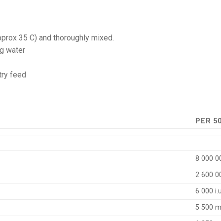
pprox 35 C) and thoroughly mixed.
ng water
try feed
PER 5
8 000 00
2 600 00
6 000 i.
5 500 