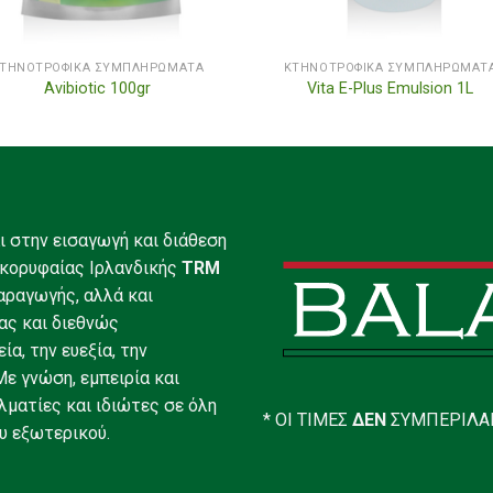
ΤΗΝΟΤΡΟΦΙΚΆ ΣΥΜΠΛΗΡΏΜΑΤΑ
ΚΤΗΝΟΤΡΟΦΙΚΆ ΣΥΜΠΛΗΡΏΜΑΤ
Avibiotic 100gr
Vita E-Plus Emulsion 1L
αι στην εισαγωγή και διάθεση
κορυφαίας Ιρλανδικής
TRM
αραγωγής, αλλά και
ας και διεθνώς
α, την ευεξία, την
ε γνώση, εμπειρία και
λματίες και ιδιώτες σε όλη
* ΟΙ ΤΙΜΕΣ
ΔΕΝ
ΣΥΜΠΕΡΙΛ
υ εξωτερικού.