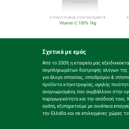
Ά ΣΥΜΠΛΗΡΏΜΑΤΑ
ΚΤΗΝΟΤΡΟΦΙΚΆ ΣΥΜΠΛΗΡΏΜΑΤΑ
Κ
s Formula 1kg
Vitamin C 100% 1kg
Σχετικά με εμάς
Από το 2009, η εταιρεία μας εξειδικεύετ
συμπληρωμάτων διατροφής αλόγων της 
για άλογα ιππασίας, ιπποδρόμου & ιπποπ
προΪόντα κτηνοτροφίας, υψηλής ποιότητ
αναγνωρισμένα, που συμβάλλουν στην υγεί
παραγωγικότητα και την απόδοσή τους. Μ
αγάπη, εξυπηρετούμε με συνέπεια επαγγε
την Ελλάδα και σε επιλεγμένες χώρες το